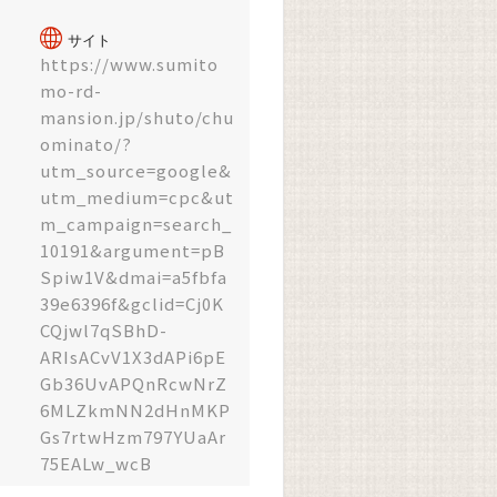
サイト
https://www.sumito
mo-rd-
mansion.jp/shuto/chu
ominato/?
utm_source=google&
utm_medium=cpc&ut
m_campaign=search_
10191&argument=pB
Spiw1V&dmai=a5fbfa
39e6396f&gclid=Cj0K
CQjwl7qSBhD-
ARIsACvV1X3dAPi6pE
Gb36UvAPQnRcwNrZ
6MLZkmNN2dHnMKP
Gs7rtwHzm797YUaAr
75EALw_wcB