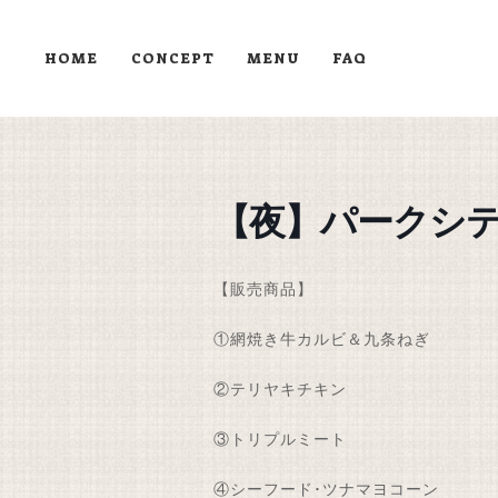
HOME
CONCEPT
MENU
FAQ
【夜】パークシテ
【販売商品】
①網焼き牛カルビ＆九条ねぎ
②テリヤキチキン
③トリプルミート
④シーフード･ツナマヨコーン