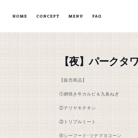
HOME
CONCEPT
MENU
FAQ
【夜】パークタ
【販売商品】
①網焼き牛カルビ＆九条ねぎ
②テリヤキチキン
③トリプルミート
④シーフード･ツナマヨコーン